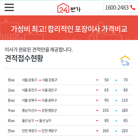
1600-2483
가성비 최고! 합리적인 포장이사 가격비교
이사가 완료된 견적만을 제공합니다.
견적접수현황
50
70
정oo
서울 강동구
서울 강동구
65
80
김oo
서울 광진구
서울 광진구
90
110
윤oo
서울 성북구
서울 송파구
155
180
우oo
충남 아산시
강원 평창군
80
85
류oo
울산 남구
울산 남구
160
220
연oo
인천 계양구
인천 계양구