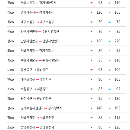
95
110
홍oo
서울 노원구
경기 남양주시
120
165
김oo
경기 파주시
경기 파주시
50
70
최oo
대구 수성구
대구 수성구
80
85
권oo
안산시 단원구
수원시 영통구
160
220
장oo
안양시 만안구
안양시 만안구
80
95
고oo
서울 관악구
경기 김포시
85
110
최oo
수원시 팔달구
수원시 팔달구
95
100
노oo
울산 중구
울산 중구
90
105
안oo
대전 유성구
대전 서구
85
92
조oo
서울 중구
서울 중구
95
130
황oo
광주 남구
전남 강진군
140
195
정oo
경기 수원시 권선구
경기 평택시
85
115
황oo
서울 관악구
서울 금천구
90
125
조oo
전남 순천시
전남 순천시